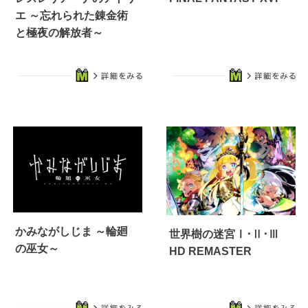
エ ～忘れられた錬金術
と極夜の解放者～
かみながしじま ～輪廻
世界樹の迷宮Ⅰ･Ⅱ･Ⅲ
の巫女～
HD REMASTER