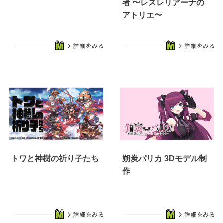
者 〜レスレリアーナの
アトリエ〜
トワと神樹の祈り子たち
朔炭パリカ 3Dモデル制
作