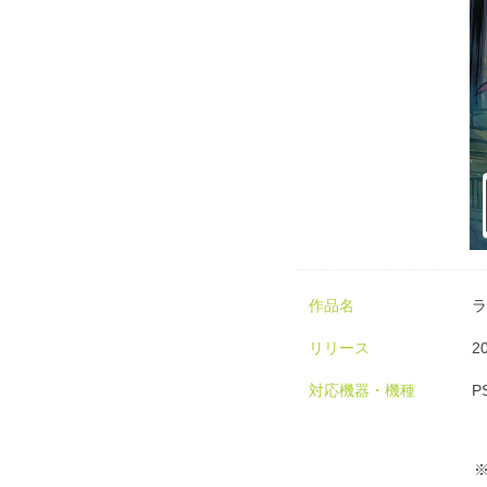
作品名
ラ
リリース
2
対応機器・機種
P