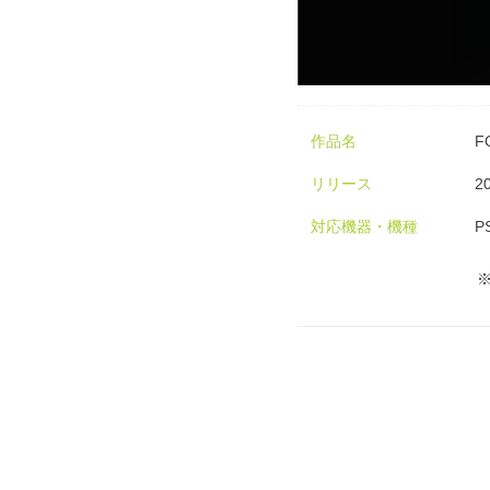
作品名
F
リリース
2
対応機器・機種
P