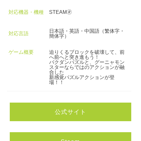
対応機器・機種
STEAM🄬
日本語・英語・中国語（繁体字・
対応言語
簡体字）
ゲーム概要
迫りくるブロックを破壊して、前
へ前へと突き進もう！
バクダンパズルと、グーニャモン
スターならではのアクションが融
合した
新感覚パズルアクションが登
場！！
公式サイト